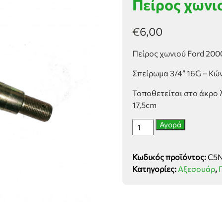
Πείρος χωνι
€
6,00
Πείρος χωνιού Ford 20
Σπείρωμα 3/4” 16G – Κώ
Τοποθετείται στο άκρο 
17,5cm
Πείρος
Αγορά
χωνιού
Ford
Κωδικός προϊόντος:
C5
2.3.3600
Κατηγορίες:
Αξεσουάρ
,
ποσότητα