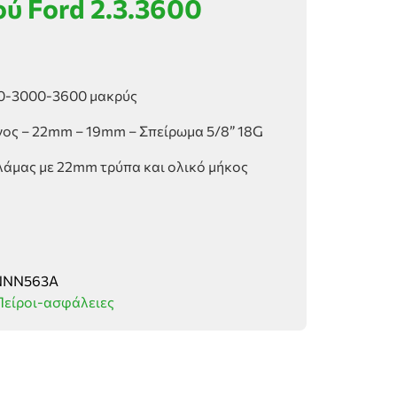
ού Ford 2.3.3600
00-3000-3600 μακρύς
νος – 22mm – 19mm – Σπείρωμα 5/8” 18G
λάμας με 22mm τρύπα και ολικό μήκος
NNN563A
Πείροι-ασφάλειες