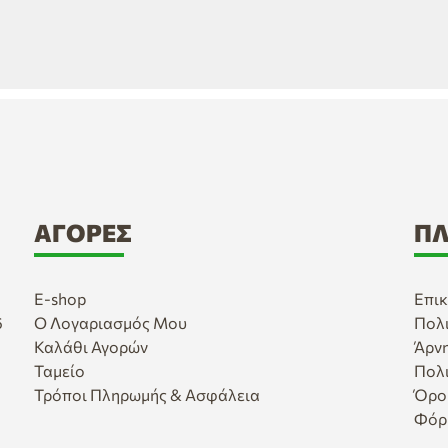
ΑΓΟΡΈΣ
ΠΛ
E-shop
Επικ
6
Ο Λογαριασμός Μου
Πολ
Καλάθι Αγορών
Άρν
Ταμείο
Πολ
Τρόποι Πληρωμής & Ασφάλεια
Όρο
Φόρ