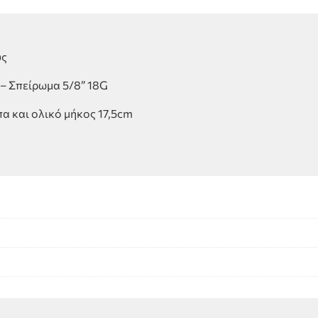
ύς
– Σπείρωμα 5/8” 18G
α και ολικό μήκος 17,5cm