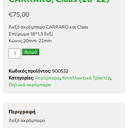
€
75,00
Λοξό ακρόμπαρο CARRARO και Claas
Σπείρωμα 18*1,5 δεξί
Κώνος 20mm-22mm
Λοξό
Αγορά
ακρόμπαρο
δεξί
Κωδικός προϊόντος:
900532
CARRARO,
Κατηγορίες:
Ακρόμπαρα
,
Ανταλλακτικά Τρακτέρ
,
Claas
Θηλυκά ακρόμπαρα
(20-
22)
ποσότητα
Περιγραφή
Λοξό ακρόμπαρο