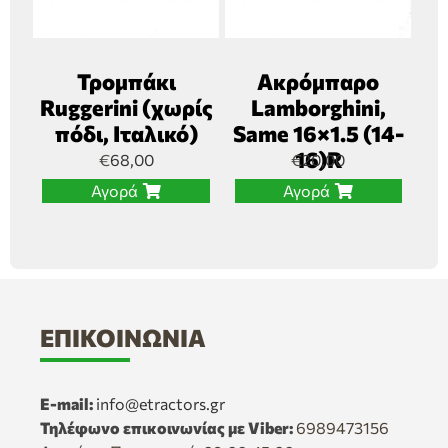
Τρομπάκι
Ακρόμπαρο
Ruggerini (χωρίς
Lamborghini,
πόδι, Ιταλικό)
Same 16×1.5 (14-
16)R
€
68,00
€
20,00
Αγορά
Αγορά
ΕΠΙΚΟΙΝΩΝΊΑ
E-mail:
info@etractors.gr
Τηλέφωνο επικοινωνίας με Viber:
6989473156