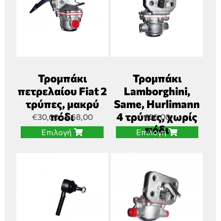
Τρομπάκι
Τρομπάκι
πετρελαίου Fiat 2
Lamborghini,
τρύπες, μακρύ
Same, Hurlimann
πόδι
4 τρύπες, χωρίς
€
30,00
€
68,00
€
26,00
–
πόδι
Επιλογή
Επιλογή