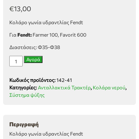
€
13,00
Κολάρο γωνία υδραντλίας Fendt
Για
Fendt:
Farmer 100, Favorit 600
Διαστάσεις: Φ35-Φ38
Κολάρο
Αγορά
γωνία
υδραντλίας
Κωδικός προϊόντος:
142-41
Fendt
Κατηγορίες:
Ανταλλακτικά Τρακτέρ
,
Κολάρα νερού
,
ποσότητα
Σύστημα ψύξης
Περιγραφή
Κολάρο γωνία υδραντλίας Fendt