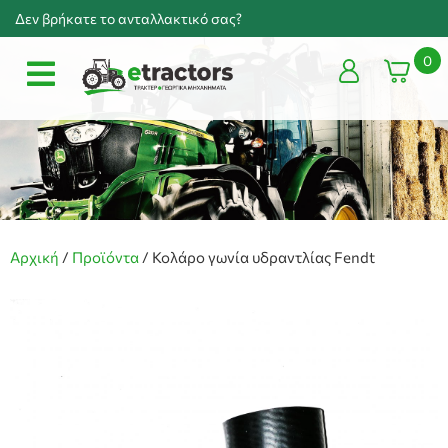
Δεν βρήκατε το ανταλλακτικό σας?
0
Αρχική
/
Προϊόντα
/
Κολάρο γωνία υδραντλίας Fendt