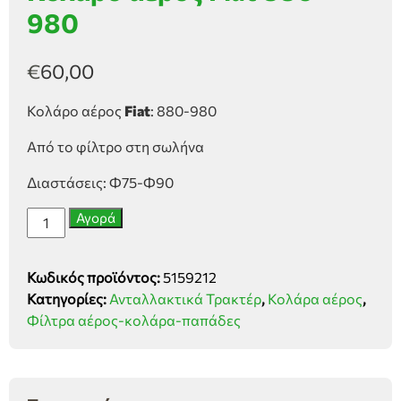
980
€
60,00
Κολάρο αέρος
Fiat
: 880-980
Από το φίλτρο στη σωλήνα
Διαστάσεις: Φ75-Φ90
Κολάρο
Αγορά
αέρος
Fiat
Κωδικός προϊόντος:
5159212
880-
Κατηγορίες:
Ανταλλακτικά Τρακτέρ
,
Κολάρα αέρος
,
980
Φίλτρα αέρος-κολάρα-παπάδες
ποσότητα