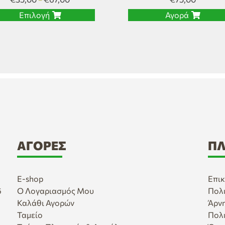
Επιλογή
Αγορά
ΑΓΟΡΈΣ
ΠΛ
E-shop
Επικ
6
Ο Λογαριασμός Μου
Πολ
Καλάθι Αγορών
Άρν
Ταμείο
Πολ