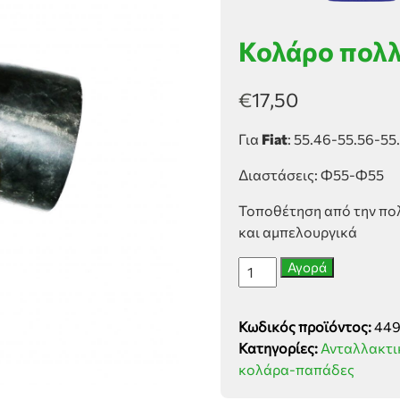
Κολάρο πολλ
€
17,50
Για
Fiat
: 55.46-55.56-5
Διαστάσεις: Φ55-Φ55
Τοποθέτηση από την πο
και αμπελουργικά
Κολάρο
Αγορά
πολλαπλής-
φίλτρου
Κωδικός προϊόντος:
44
Fiat
Κατηγορίες:
Ανταλλακτι
ποσότητα
κολάρα-παπάδες