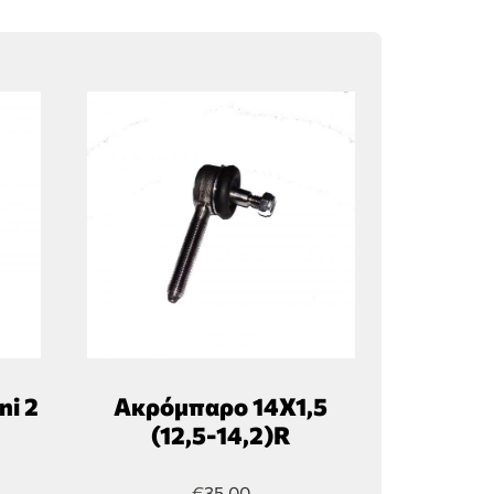
ni 2
Ακρόμπαρο 14Χ1,5
(12,5-14,2)R
€
35,00