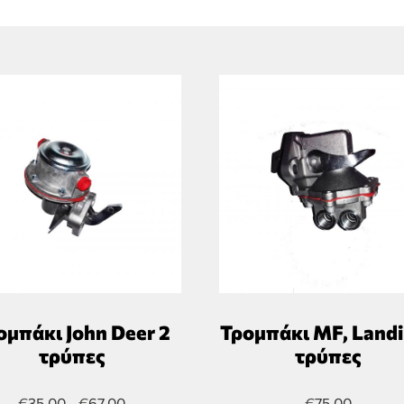
ομπάκι John Deer 2
Τρομπάκι MF, Landi
τρύπες
τρύπες
€
35,00
€
67,00
€
75,00
–