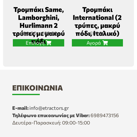
Τρομπάκι Same,
Τρομπάκι
Lamborghini,
International (2
Hurlimann 2
τρύπες, μακρύ
τρύπες με μακρύ
πόδι, Ιταλικό)
€
30,00
€
63,00
€
67,00
–
πόδι
Επιλογή
Αγορά
ΕΠΙΚΟΙΝΩΝΊΑ
E-mail:
info@etractors.gr
Τηλέφωνο επικοινωνίας με Viber:
6989473156
Δευτέρα-Παρασκευή: 09:00-15:00