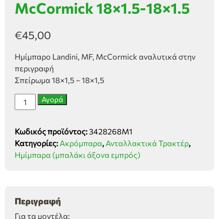
McCormick 18×1.5-18×1.5
€
45,00
Ημίμπαρο Landini, MF, McCormick αναλυτικά στην
περιγραφή
Σπείρωμα 18×1,5 – 18×1,5
Ημίμπαρο
Αγορά
MF,
Landini,
Κωδικός προϊόντος:
3428268M1
McCormick
Κατηγορίες:
Ακρόμπαρα
,
Ανταλλακτικά Τρακτέρ
,
18x1.5-
Ημίμπαρα (μπαλάκι άξονα εμπρός)
18x1.5
ποσότητα
Περιγραφή
Για τα μοντέλα: