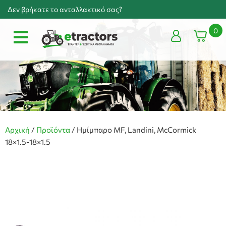
Δεν βρήκατε το ανταλλακτικό σας?
0
Αρχική
/
Προϊόντα
/
Ημίμπαρο MF, Landini, McCormick
18×1.5-18×1.5