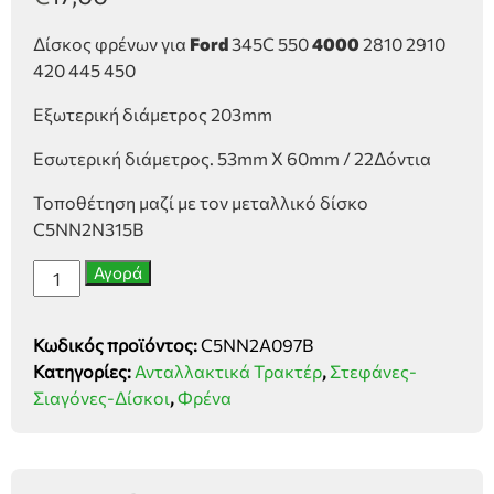
Δίσκος φρένων για
Ford
345C 550
4000
2810 2910
420 445 450
Εξωτερική διάμετρος 203mm
Εσωτερική διάμετρος. 53mm X 60mm / 22Δόντια
Τοποθέτηση μαζί με τον μεταλλικό δίσκο
C5NN2N315B
Δίσκος
Αγορά
φρένων
Ford
Κωδικός προϊόντος:
C5NN2A097B
4000
Κατηγορίες:
Ανταλλακτικά Τρακτέρ
,
Στεφάνες-
ποσότητα
Σιαγόνες-Δίσκοι
,
Φρένα