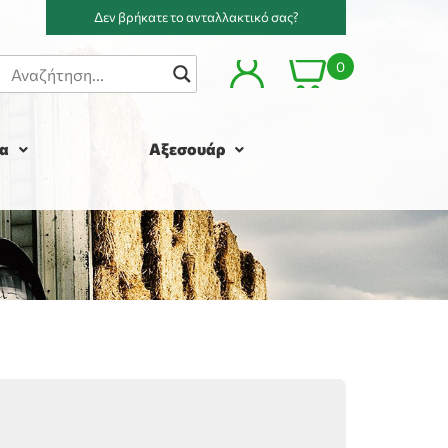
Δεν βρήκατε το ανταλλακτικό σας?
0
α
Αξεσουάρ