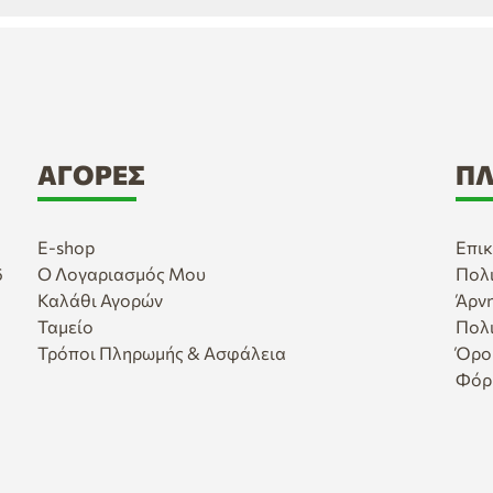
ΑΓΟΡΈΣ
ΠΛ
E-shop
Επικ
6
Ο Λογαριασμός Μου
Πολ
Καλάθι Αγορών
Άρν
Ταμείο
Πολ
Τρόποι Πληρωμής & Ασφάλεια
Όρο
Φόρ