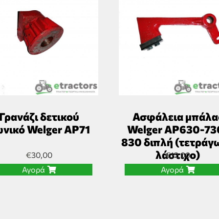
Γρανάζι δετικού
Ασφάλεια μπάλα
νικό Welger AP71
Welger AP630-73
830 διπλή (τετράγ
λάστιχο)
€
30,00
€
12,00
Αγορά
Αγορά