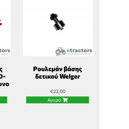
ς
Ρουλεμάν βάσης
0-
δετικού Welger
ωνο
€
22,00
Αγορά