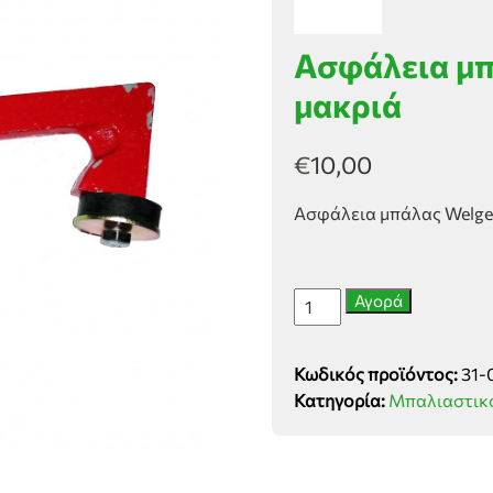
Ασφάλεια μπ
μακριά
€
10,00
Ασφάλεια μπάλας Welge
Ασφάλεια
Αγορά
μπάλας
Welger
Κωδικός προϊόντος:
31-
AP630
Κατηγορία:
Μπαλιαστικ
μακριά
ποσότητα