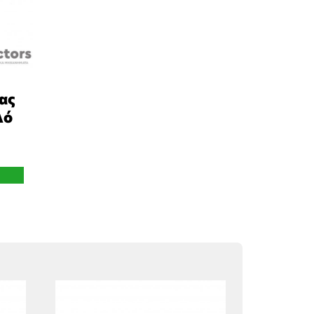
ας
λό