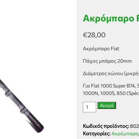
Ακρόμπαρο 
€
28,00
Ακρόμπαρο Fiat
Πάχος μπάρας 20mm
Διάμετρος κώνου (μικ
Για Fiat 1000 Super B74,
1000N, 1000S, 850 (Spéci
Ακρόμπαρο
Αγορά
Fiat
18mm-
Κωδικός προϊόντος:
802
20mm
Κατηγορίες:
Ακρόμπαρα
ποσότητα