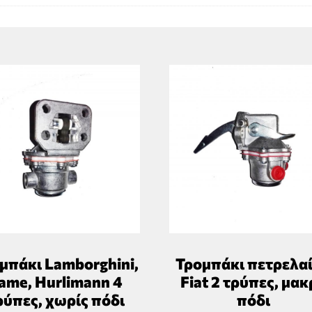
μπάκι Lamborghini,
Τρομπάκι πετρελα
ame, Hurlimann 4
Fiat 2 τρύπες, μακ
ρύπες, χωρίς πόδι
πόδι