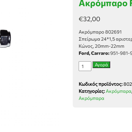
Ακρόμπαρο F
€
32,00
Ακρόμπαρο 802691
Σπείρωμα 24*1,5 αριστ
Κώνος, 20mm-22mm
Ford, Carraro:
951-981-9
Ακρόμπαρο
Αγορά
Ford,
Carraro
Κωδικός προϊόντος:
802
(20-
Κατηγορίες:
Ακρόμπαρα
22)
Ακρόμπαρα
ποσότητα