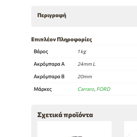
Περιγραφή
Επιπλέον Πληροφορίες
Βάρος
1 kg
Ακρόμπαρα Α
24mm L
Ακρόμπαρα Β
20mm
Μάρκες
Carraro
,
FORD
Σχετικά προϊόντα