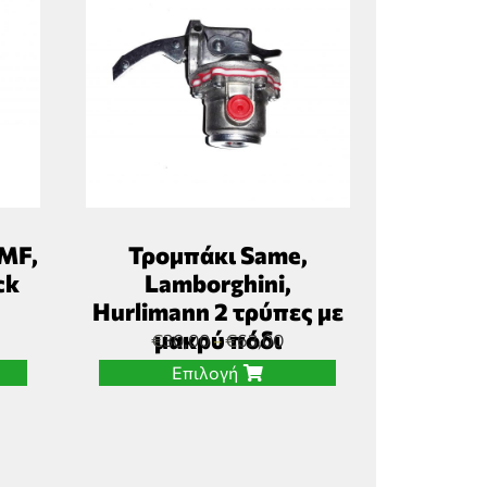
 MF,
Τρομπάκι Same,
ck
Lamborghini,
Hurlimann 2 τρύπες με
μακρύ πόδι
€
30,00
€
63,00
–
Επιλογή