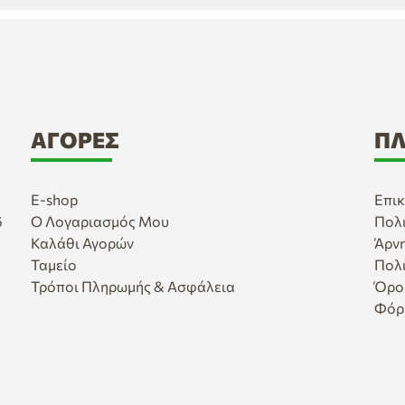
ΑΓΟΡΈΣ
ΠΛ
E-shop
Επικ
6
Ο Λογαριασμός Μου
Πολ
Καλάθι Αγορών
Άρν
Ταμείο
Πολ
Τρόποι Πληρωμής & Ασφάλεια
Όρο
Φόρ