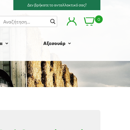
Δεν βρήκατε το ανταλλακτικό σας?
0
α
Αξεσουάρ