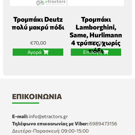
Τρομπάκι Deutz
Τρομπάκι
πολύ μακρύ πόδι
Lamborghini,
Same, Hurlimann
4 τρύπες, χωρίς
€
70,00
€
26,00
πόδι
Αγορά
Επιλογή
ΕΠΙΚΟΙΝΩΝΊΑ
E-mail:
info@etractors.gr
Τηλέφωνο επικοινωνίας με Viber:
6989473156
Δευτέρα-Παρασκευή: 09:00-15:00