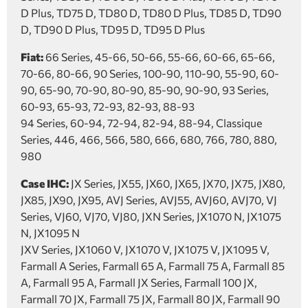
D Plus, TD75 D, TD80 D, TD80 D Plus, TD85 D, TD90
D, TD90 D Plus, TD95 D, TD95 D Plus
Fiat:
66 Series, 45-66, 50-66, 55-66, 60-66, 65-66,
70-66, 80-66, 90 Series, 100-90, 110-90, 55-90, 60-
90, 65-90, 70-90, 80-90, 85-90, 90-90, 93 Series,
60-93, 65-93, 72-93, 82-93, 88-93
94 Series, 60-94, 72-94, 82-94, 88-94, Classique
Series, 446, 466, 566, 580, 666, 680, 766, 780, 880,
980
Case IHC:
JX Series, JX55, JX60, JX65, JX70, JX75, JX80,
JX85, JX90, JX95, AVJ Series, AVJ55, AVJ60, AVJ70, VJ
Series, VJ60, VJ70, VJ80, JXN Series, JX1070 N, JX1075
N, JX1095 N
JXV Series, JX1060 V, JX1070 V, JX1075 V, JX1095 V,
Farmall A Series, Farmall 65 A, Farmall 75 A, Farmall 85
A, Farmall 95 A, Farmall JX Series, Farmall 100 JX,
Farmall 70 JX, Farmall 75 JX, Farmall 80 JX, Farmall 90