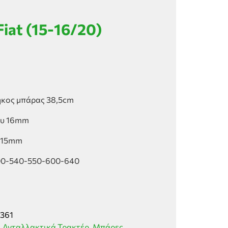
iat (15-16/20)
κος μπάρας 38,5cm
ου 16mm
υ 15mm
500-540-550-600-640
361
,
Ανταλλακτικά Τρακτέρ
,
Μπάρες