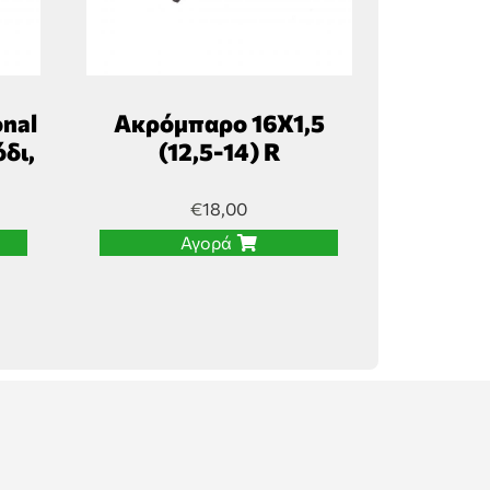
onal
Ακρόμπαρο 16Χ1,5
όδι,
(12,5-14) R
€
18,00
Αγορά