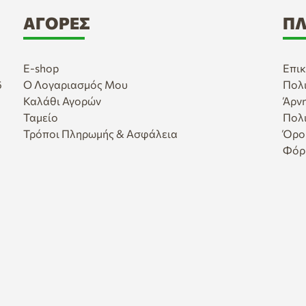
ΑΓΟΡΈΣ
ΠΛ
E-shop
Επικ
6
Ο Λογαριασμός Μου
Πολ
Καλάθι Αγορών
Άρν
Ταμείο
Πολ
Τρόποι Πληρωμής & Ασφάλεια
Όρο
Φόρ