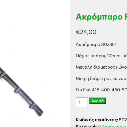
Ακρόμπαρο F
€
24,00
Ακρόμπαρο 802361
Πάχος μπάρας 20mm, μή
Μεγάλη διάμετρος κών
Μικρή διάμετρος κώνο
Για Fiat 415-400-450-
Ακρόμπαρο
Αγορά
Fiat
(15-
Κωδικός προϊόντος:
802
16/20)
Κατηγορίες:
Ακρόμπαρα