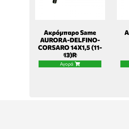
Ακρόμπαρο Same
Α
AURORA-DELFINO-
CORSARO 14Χ1,5 (11-
13)R
€
17,00
Αγορά