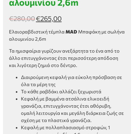
αλουμινίου 2,6m
€
280,00
€
265,00
Ελαιοραβδιστική τέμπλα
MAD
Μπαφάκη με σωλήνα
αλουμινίου 2,6m
Τα ημισφαίρια γυρίζουν ανεξάρτητα το ένα από το
άλλο επιτυγχάνοντας έτσι περισσότερη απόδοση
και λιγότερη ζημιά στο δέντρο.
Διαιρούμενη κεφαλή για εύκολη πρόσβαση σε
όλα τα μέρη της
Το κάθε ραβδάκι αλλάζει ξεχωριστά
Κεφαλή με βαμμένα ατσάλινα ελικοειδή
γρανάζια, επιτυγχάνοντας έτσι αθόρυβη,
ομαλή λειτουργία και μεγάλη διάρκεια ζωής σε
σχέση με τα πλαστικά γρανάζια.
Κεφαλή με πολλαπλασιασμό στροφών, 1