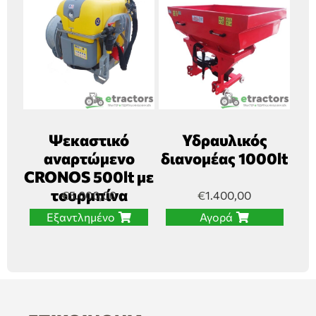
Ψεκαστικό
Υδραυλικός
αναρτώμενο
διανομέας 1000lt
CRONOS 500lt με
τουρμπίνα
€
5.000,00
€
1.400,00
Εξαντλημένο
Αγορά