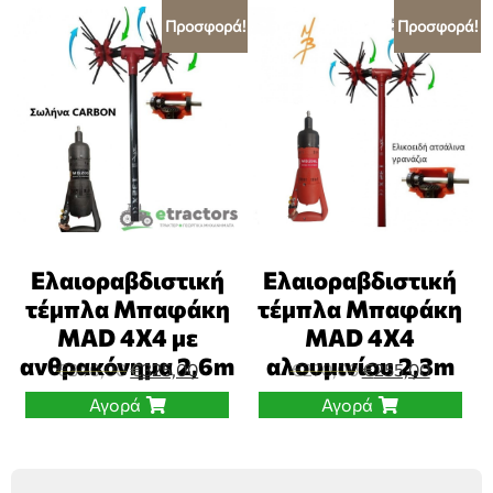
Προσφορά!
Προσφορά!
Ελαιοραβδιστική
Ελαιοραβδιστική
τέμπλα Μπαφάκη
τέμπλα Μπαφάκη
MAD 4Χ4 με
MAD 4Χ4
ανθρακόνημα 2,6m
αλουμινίου 2,3m
€
340,00
€
325,00
€
270,00
€
255,00
Αγορά
Αγορά