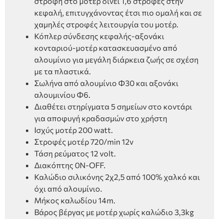
στροφή στο μοτέρ δίνει 1,6 στροφές στην
κεφαλή, επιτυγχάνοντας έτσι πιο ομαλή και σε
χαμηλές στροφές λειτουργία του μοτέρ.
Κόπλερ σύνδεσης κεφαλής-αξονάκι
κονταριού-μοτέρ κατασκευασμένο από
αλουμίνιο για μεγάλη διάρκεια ζωής σε σχέση
με τα πλαστικά.
Σωλήνα από αλουμίνιο Φ30 και αξονάκι
αλουμινίου Φ6.
Διαθέτει στηρίγματα 5 σημείων στο κοντάρι
για αποφυγή κραδασμών στο χρήστη
Ισχύς μοτέρ 200 watt.
Στροφές μοτέρ 720/min 12v
Τάση ρεύματος 12 volt.
Διακόπτης 0N-OFF.
Καλώδιο σιλικόνης 2χ2,5 από 100% χαλκό και
όχι από αλουμίνιο.
Μήκος καλωδίου 14m.
Βάρος βέργας με μοτέρ χωρίς καλώδιο 3,3kg