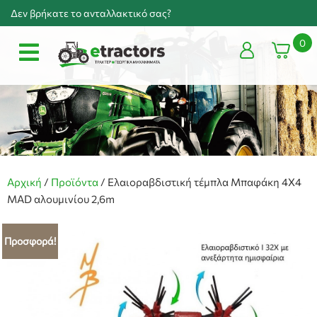
Δεν βρήκατε το ανταλλακτικό σας?
0
Αρχική
/
Προϊόντα
/
Ελαιοραβδιστική τέμπλα Μπαφάκη 4Χ4
MAD αλουμινίου 2,6m
Προσφορά!