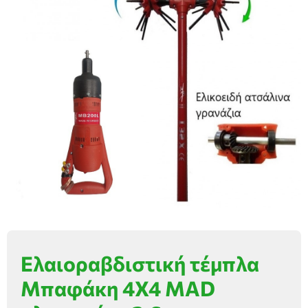
Ελαιοραβδιστική τέμπλα
Μπαφάκη 4Χ4 MAD