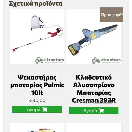
Σχετικά προϊόντα
Προσφορά!
Ψεκαστήρας
Κλαδευτικό
μπαταρίας Pulmic
Αλυσοπρίονο
10lt
Μπαταρίας
Cresman 393R
€
80,00
€
125,00
€
120,00
Αγορά
Αγορά