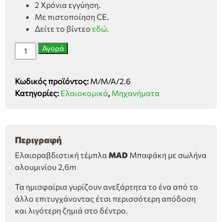
2 Χρόνια εγγύηση.
Με πιστοποίηση CE.
Δείτε το βίντεο
εδώ.
Ελαιοραβδιστική
Αγορά
τέμπλα
Μπαφάκη
Κωδικός προϊόντος:
M/M/A/2.6
4Χ4
Κατηγορίες:
Ελαιοκομικά
,
Μηχανήματα
MAD
αλουμινίου
2,6m
ποσότητα
Περιγραφή
Ελαιοραβδιστική τέμπλα
MAD
Μπαφάκη με σωλήνα
αλουμινίου 2,6m
Τα ημισφαίρια γυρίζουν ανεξάρτητα το ένα από το
άλλο επιτυγχάνοντας έτσι περισσότερη απόδοση
και λιγότερη ζημιά στο δέντρο.